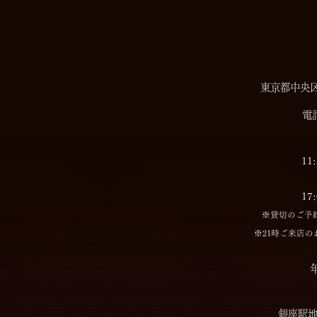
東京都中央区銀座
電話
11
17
※貸切のご予
※21時ご来店の
年
銀座駅地