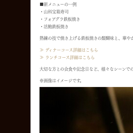
■新メニューの一例
・山科宝箱寿司
・フォアグラ鉄板焼き
・活鮑鉄板焼き
熟練の技で焼き上げる鉄板焼きの醍醐味と、華や
≫ ディナーコース詳細はこちら
≫ ランチコース詳細はこちら
大切な方との会食や記念日など、様々なシーンで
※画像はイメージです。